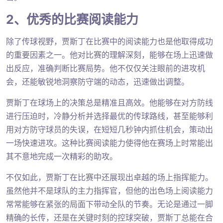
2、优秀的比赛阅读能力
除了传球视野，贾斯丁在比赛中的阅读能力也是他取得成功
的重要因素之一。他对比赛的理解深刻，能够在场上迅速做
出反应，准确判断比赛局势。他不仅仅关注眼前的进攻机
会，还能敏锐地洞察防守端的动态，迅速做出调整。
贾斯丁在球场上的决策总是精准且高效。他能够在对方防线
进行压迫时，冷静分析并选择最优的传球路线，甚至能够利
用对方防守球员的失误，在短短几秒钟内抓住机会，策动出
一场快速进攻。这种比赛阅读能力使得他在赛场上时常能出
其不意地完成一次精彩的助攻。
不仅如此，贾斯丁在比赛中还展现出卓越的场上指挥能力。
虽然他并不是球队的主力指挥官，但他的出色场上阅读能力
常常能够在紧张的局面下带动全队的节奏。无论是通过一脚
精确的长传，还是在关键时刻的控球突破，贾斯丁总能在合