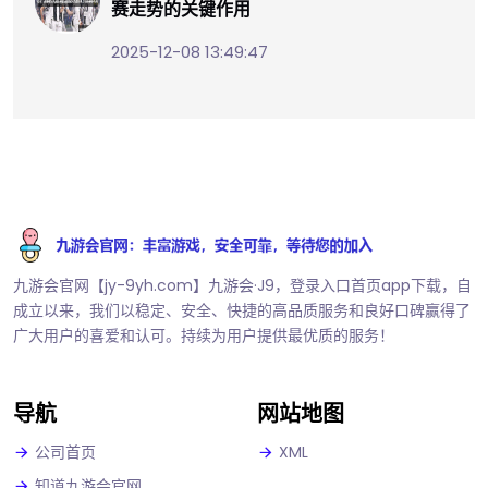
赛走势的关键作用
2025-12-08 13:49:47
九游会官网【jy-9yh.com】九游会·J9，登录入口首页app下载，自
成立以来，我们以稳定、安全、快捷的高品质服务和良好口碑赢得了
广大用户的喜爱和认可。持续为用户提供最优质的服务！
导航
网站地图
公司首页
XML
知道九游会官网