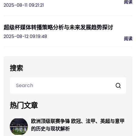
阅读
2025-08-11 09:21:21
超级杯媒体转播策略分析与未来发展趋势探讨
2025-08-12 09:19:48
阅读
搜索
热门文章
欧洲顶级联赛争锋 欧冠、法甲、英超与意甲
的历史与现状解析