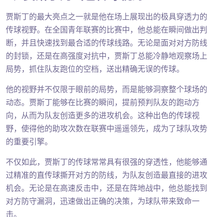
贾斯丁的最大亮点之一就是他在场上展现出的极具穿透力的
传球视野。在全国青年联赛的比赛中，他总能在瞬间做出判
断，并且快速找到最合适的传球线路。无论是面对对方防线
的封锁，还是在高强度对抗中，贾斯丁总能冷静地观察场上
局势，抓住队友跑位的空档，送出精确无误的传球。
他的视野并不仅限于眼前的局势，而是能够洞察整个球场的
动态。贾斯丁能够在比赛的瞬间，提前预判队友的跑动方
向，从而为队友创造更多的进攻机会。这种出色的传球视
野，使得他的助攻次数在联赛中遥遥领先，成为了球队攻势
的重要引擎。
不仅如此，贾斯丁的传球常常具有很强的穿透性，他能够通
过精准的直传球撕开对方的防线，为队友创造最直接的进攻
机会。无论是在高速反击中，还是在阵地战中，他总能找到
对方防守漏洞，迅速做出正确的决策，为球队带来致命一
击。