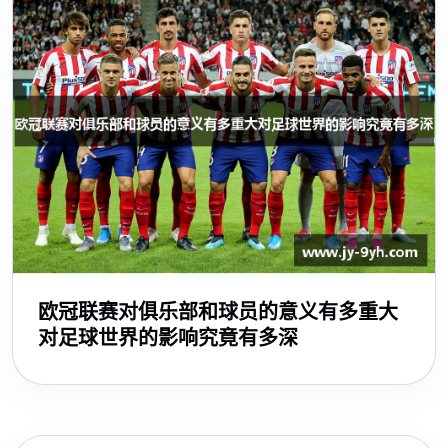
欧冠联赛对俱乐部和球员的意义有多重大
对足球世界的影响究竟有多深