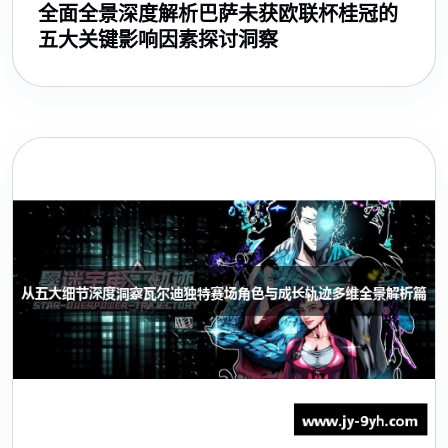
全面全景深度解析巴萨未获欧联杯桂冠的
五大关键影响因素探讨洞察