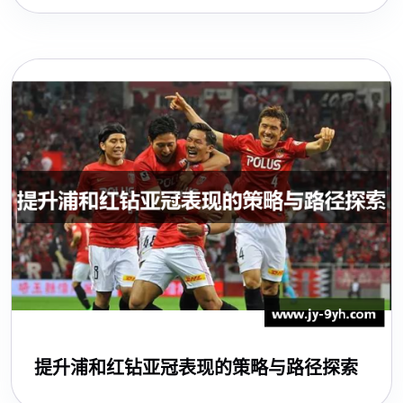
提升浦和红钻亚冠表现的策略与路径探索