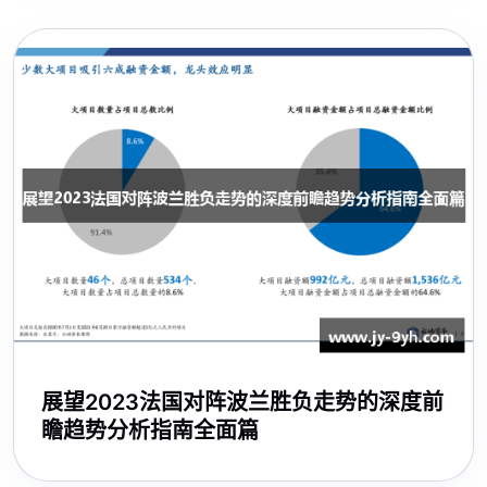
展望2023法国对阵波兰胜负走势的深度前
瞻趋势分析指南全面篇