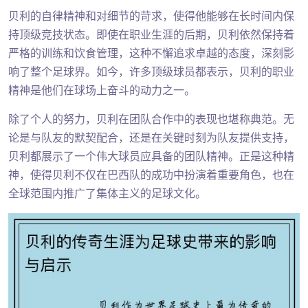
贝利的自律精神和对细节的苛求，使得他能够在长时间内保
持顶级竞技状态。即使在职业生涯的后期，贝利依然保持着
严格的训练和饮食管理，这种不懈追求卓越的态度，深刻影
响了整个足球界。如今，许多顶级球员都表示，贝利的职业
精神是他们在球场上奋斗的动力之一。
除了个人的努力，贝利在团队合作中的表现也堪称典范。无
论是与队友的默契配合，还是在关键时刻为队友提供支持，
贝利都展示了一个伟大球员应具备的团队精神。正是这种精
神，使得贝利不仅在巴西队的成功中扮演着重要角色，也在
全球范围内推广了集体主义的足球文化。